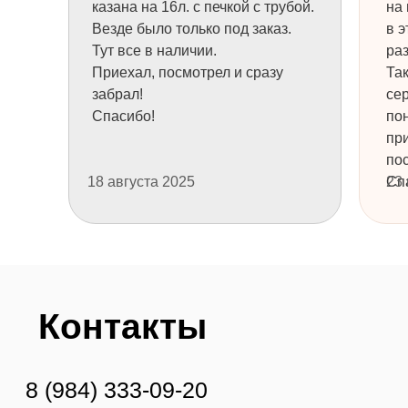
казана на 16л. с печкой с трубой.
на 
Везде было только под заказ.
в э
Тут все в наличии.
раз
Приехал, посмотрел и сразу
Та
забрал!
се
Спасибо!
пон
пр
пос
18 августа 2025
Сп
23
+7
НУЖНА КОНСУЛЬТАЦИЯ