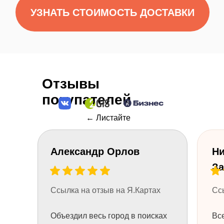
Отзывы
покупателей
← Листайте
Александр Орлов
Ни
Остались
вопросы?
За
Нужна помощь консультанта?
Оставьте свой телефон и мы вам
Ссылка на отзыв на Я.Картах
Сс
перезвоним.
Или позвоните 8 (984) 333-09-20
Объездил весь город в поисках
Все