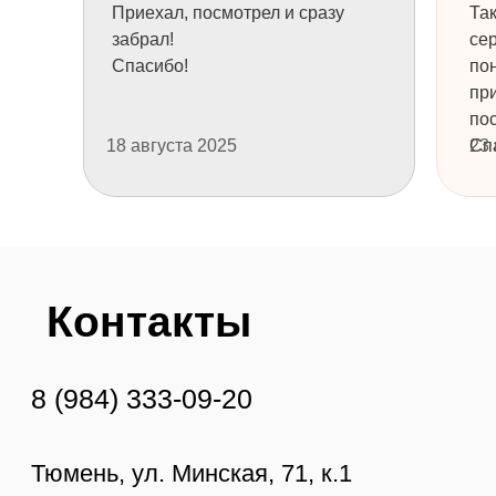
Приехал, посмотрел и сразу
Та
забрал!
се
Спасибо!
пон
пр
пос
18 августа 2025
Сп
23
+7
НУЖНА КОНСУЛЬТАЦИЯ
ТОВАРЫ
ТОВАРЫ
Узбекские казаны
Узбекская посуда