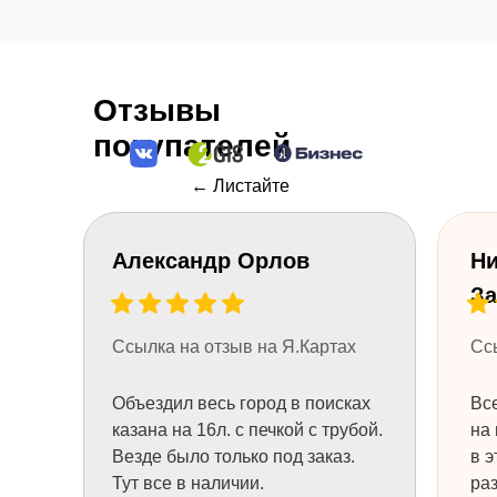
Отзывы
покупателей
← Листайте
Александр Орлов
Ни
Остались
За
вопросы?
Нужна помощь консультанта?
Ссылка на отзыв на Я.Картах
Сс
Оставьте свой телефон и мы вам
перезвоним.
Объездил весь город в поисках
Все
Или позвоните 8 (984) 333-09-20
казана на 16л. с печкой с трубой.
на 
Везде было только под заказ.
в э
Тут все в наличии.
раз