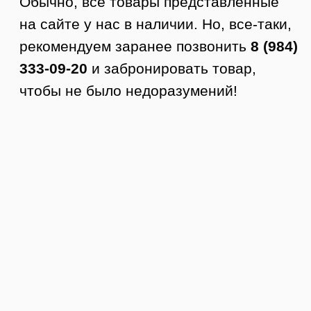
Как заказать доставку
1. Оформляете заявку на сайте.
2. Менеджер с вами связывается,
подтверждает заказ и оформляет
доставку.
3. Курьер приезжает в удобное время.
4. Вы осматриваете товар.
5. Если все устраивает, то покупаете.
Стоимость доставки по Тюмени от 350
руб.
Доставка по РФ
Заказы отправляем в любой город
России. Стоимость доставки
рассчитывается по тарифам ТК +
доставка до ТК