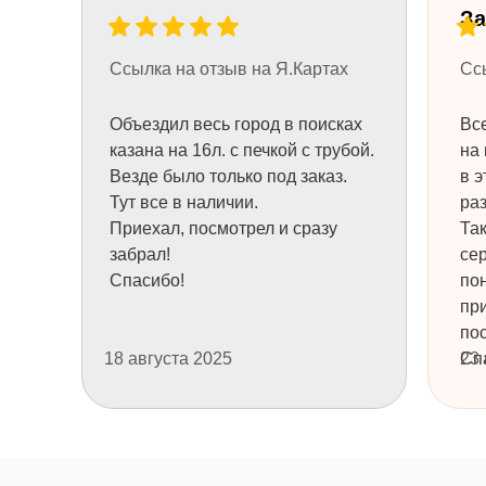
За
Ссылка на отзыв на Я.Картах
Сс
Объездил весь город в поисках
Все
казана на 16л. с печкой с трубой.
на 
Везде было только под заказ.
в э
Тут все в наличии.
раз
Приехал, посмотрел и сразу
Та
+7
забрал!
се
Спасибо!
пон
пр
НУЖНА КОНСУЛЬТАЦИЯ
пос
18 августа 2025
Сп
23
ТОВАРЫ
ТОВАРЫ