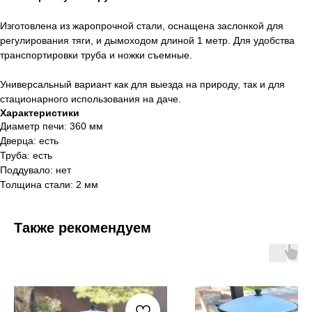
Изготовлена из жаропрочной стали, оснащена заслонкой для
регулирования тяги, и дымоходом длиной 1 метр. Для удобства
транспортировки труба и ножки съемные.
Универсальный вариант как для выезда на природу, так и для
Как мы работаем,
стационарного использования на даче.
условия доставки
Характеристики
Диаметр печи: 360 мм
Дверца: есть
Труба: есть
Самовывоз
Поддувало: нет
Толщина стали: 2 мм
Тюмень, ул. Минская, 71/1
с 10:00 до 19:00
Также рекомендуем
Обычно, все товары представленные
на сайте у нас в наличии. Но, все-таки,
рекомендуем заранее позвонить
8 (984)
333-09-20
и забронировать товар,
чтобы не было недоразумений!