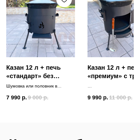
Казан 12 л + печь
Казан 12 л + печ
«стандарт» без
«премиум» с тру
трубы, с дверцей
дверцей и
Шумовка или половник в
поддувалом
подарок
Шумовка или половник в
7 990
р.
9 000
р.
9 990
р.
11 000
р.
подарок
Доставка по Тюмени
Как заказать доставку