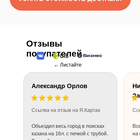
Отзывы
покупателей
+7
← Листайте
НУЖНА КОНСУЛЬТАЦИЯ
Александр Орлов
Ни
За
Ссылка на отзыв на Я.Картах
Сс
ТОВАРЫ
ТОВАРЫ
Объездил весь город в поисках
Все
Узбекские казаны
Узбекская посуда
казана на 16л. с печкой с трубой.
на 
Печи для казанов
Шашлычные наборы