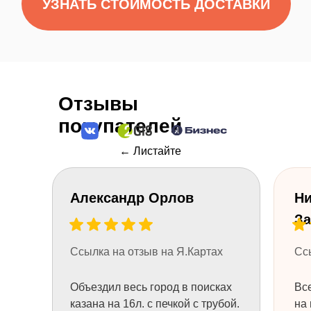
Остались
вопросы?
Нужна помощь консультанта?
Оставьте свой телефон и мы вам
перезвоним.
Отзывы
Или позвоните 8 (984) 333-09-20
покупателей
← Листайте
Александр Орлов
Ни
За
Ссылка на отзыв на Я.Картах
Сс
Объездил весь город в поисках
Все
казана на 16л. с печкой с трубой.
на 
+7