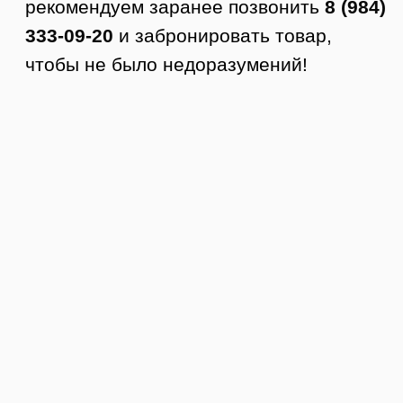
4. Вы осматриваете товар.
5. Если все устраивает, то покупаете.
Стоимость доставки по Тюмени от 350
руб.
Доставка по РФ
Заказы отправляем в любой город
России. Стоимость доставки
рассчитывается по тарифам ТК +
доставка до ТК