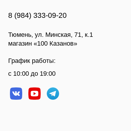
КОНТАКТЫ
ПОКУПАТЕЛЯМ
Тюмень, ул. Минская, д.
Оплата
71/1
Доставка
Ежедневно с 10:00 до
Отзывы
19:00
Возврат и
ИП Протасов А.В.
8 (984) 333 09 20
гарантия
ОГРН 313723233100226
О компании
Рецепты
Статьи
Политика
конфиденциальности
© Копирование
Создание сайта
материалов сайта
запрещено