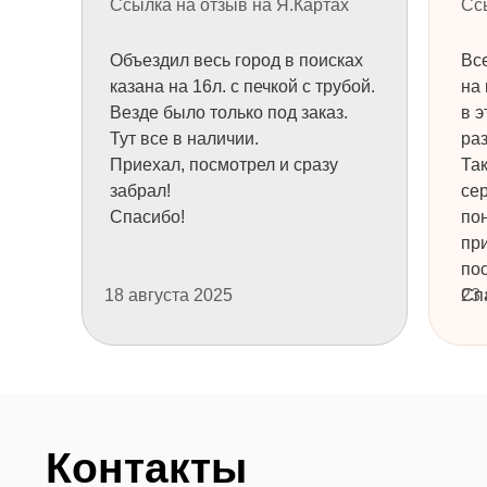
Ссылка на отзыв на Я.Картах
Сс
Объездил весь город в поисках
Все
+7
казана на 16л. с печкой с трубой.
на 
Везде было только под заказ.
в э
Тут все в наличии.
раз
НУЖНА КОНСУЛЬТАЦИЯ
Приехал, посмотрел и сразу
Та
забрал!
се
Спасибо!
пон
пр
пос
ТОВАРЫ
ТОВАРЫ
18 августа 2025
Сп
23
Узбекские казаны
Узбекская посуда
Печи для казанов
Шашлычные наборы
Казан + печь
Саджи и подставки
Аксессуары
Чугунная посуда
Афганские казаны
Ножи и топоры
Мангалы
Продукция Grillver
Шампуры
Решетки гриль