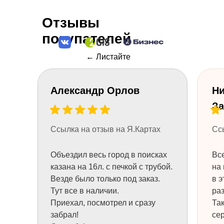
Отзывы
покупателей
← Листайте
Александр Орлов
Ни
За
+7
Ссылка на отзыв на Я.Картах
Сс
Объездил весь город в поисках
Все
НУЖНА КОНСУЛЬТАЦИЯ
казана на 16л. с печкой с трубой.
на 
Везде было только под заказ.
в э
Тут все в наличии.
раз
Приехал, посмотрел и сразу
Та
забрал!
се
ТОВАРЫ
ТОВАРЫ