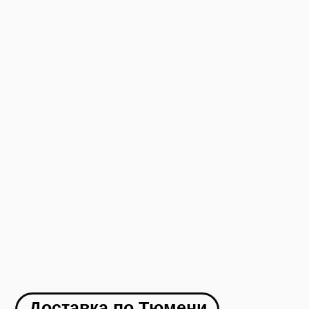
Как заказать
1. Оформляете заявку на сайте
2. Менеджер с вами связывается и
оформляет доставку в ваш город
3. Вы оплачиваете товар
4. В течение 1-2 дней мы отправляем ваш
заказ
5. Вы получаете груз в своем городе,
осматриваете и забираете
УЗНАТЬ СТОИМОСТЬ ДОСТАВКИ