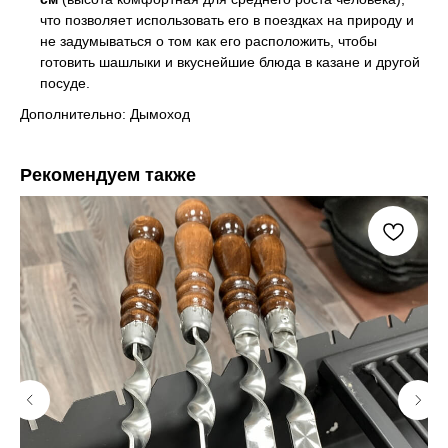
что позволяет использовать его в поездках на природу и
не задумываться о том как его расположить, чтобы
готовить шашлыки и вкуснейшие блюда в казане и другой
посуде.
Дополнительно: Дымоход
Рекомендуем также
Как мы работаем,
условия доставки
Самовывоз
Тюмень, ул. Минская, 71/1
с 10:00 до 19:00
Обычно, все товары представленные
на сайте у нас в наличии. Но, все-таки,
рекомендуем заранее позвонить
8 (984)