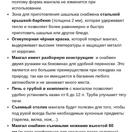
поэтому форма мангала не изменится при
использовании.
Зона для приготовления шашлыка снабжена
стальной
крышкой-барбекю
(толщина 2 мм), которая удерживает
тепло и позволяет более равномерно и быстро
приготовить шашлык или другое блюдо.
Огнеупорная чёрная краска
, которой покрыт мангал,
выдерживает высокие температуры и защищает металл
от коррозии.
Мангал имеет разборную конструкцию
и снабжен
двумя ручками на боковинах для удобной переноски. Это
является его большим преимуществом при поездках на
природу, так как он вмещается в багажник любого
автомобиля и не занимает много места.
Печь с трубой в комплекте
с мангалом позволяет
удобно установить казан от 6 до 12 л. Труба улучшает тягу
печи.
Съемный столик
мангала будет полезен для того, чтобы
под рукой всегда были необходимые кухонные предметы
(тарелка, вилка, нож,...).
Мангал снабжен съемными ножками высотой 60
см
(высота комфортная для среднего роста человека),