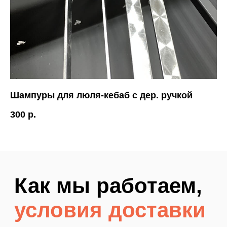
333-09-20
и забронировать товар,
чтобы не было недоразумений!
Шампуры для люля-кебаб с дер. ручкой
Но
300
р.
50
Доставка по Тюмени