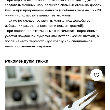
создавать мощный жар, разжигая сильный огонь на дровах.
Лучше при прогревании мангала (особенно первые 15 - 20
минут) использовать щепки, ветки, уголь.
- так же не следует оставлять мангал под дождём во
избежании ржавчины (хотя он и покрыт краской).
- при появлении ржавчины можно зачистить поражённые
участки наждачной бумагой или металлической щёткой, а
после нанести термостойкую краску или специальное
антикоррозионное покрытие.
Как мы работаем,
Рекомендуем также
условия доставки
Самовывоз
Тюмень, ул. Минская, 71/1
с 10:00 до 19:00