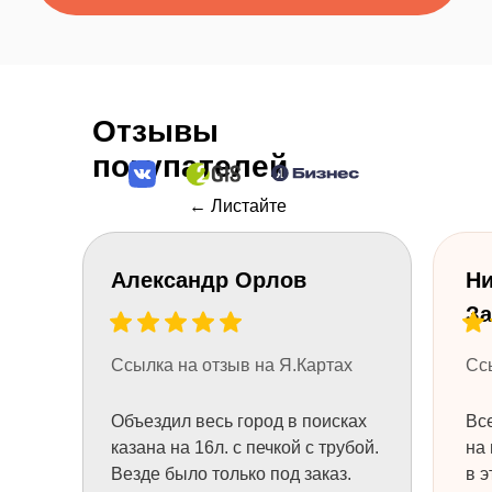
Или позвоните 8 (984) 333-09-20
Отзывы
покупателей
← Листайте
Александр Орлов
Ни
За
+7
Ссылка на отзыв на Я.Картах
Сс
НУЖНА КОНСУЛЬТАЦИЯ
Объездил весь город в поисках
Все
казана на 16л. с печкой с трубой.
на 
Везде было только под заказ.
в э