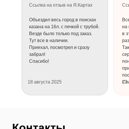
Ссылка на отзыв на Я.Картах
Сс
Объездил весь город в поисках
Все
казана на 16л. с печкой с трубой.
на 
Везде было только под заказ.
в э
Тут все в наличии.
раз
Приехал, посмотрел и сразу
Та
забрал!
се
+7
Спасибо!
пон
пр
пос
НУЖНА КОНСУЛЬТАЦИЯ
18 августа 2025
Сп
23
ТОВАРЫ
ТОВАРЫ
Узбекские казаны
Узбекская посуда
Печи для казанов
Шашлычные наборы