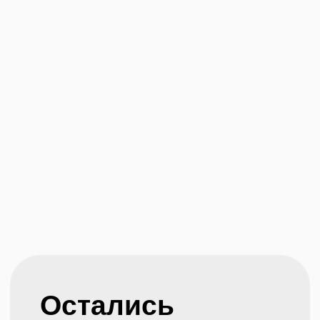
конфиденциальности
© Копирование
Создание сайта
материалов сайта
запрещено