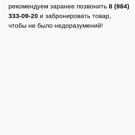
Как заказать доставку
1. Оформляете заявку на сайте.
2. Менеджер с вами связывается,
подтверждает заказ и оформляет
доставку.
3. Курьер приезжает в удобное время.
4. Вы осматриваете товар.
5. Если все устраивает, то покупаете.
Стоимость доставки по Тюмени от 350
руб.
Доставка по РФ
Заказы отправляем в любой город
России. Стоимость доставки
рассчитывается по тарифам ТК +
доставка до ТК