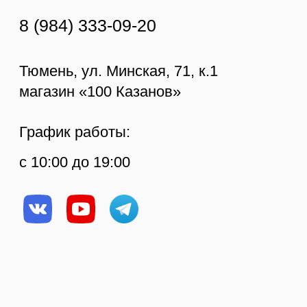
КОНТАКТЫ
ПОКУПАТЕЛЯМ
Тюмень, ул. Минская, д.
Оплата
71/1
Доставка
Ежедневно с 10:00 до
Отзывы
19:00
Возврат и
ИП Протасов А.В.
8 (984) 333 09 20
гарантия
ОГРН 313723233100226
О компании
Рецепты
Статьи
Политика
конфиденциальности
© Копирование
Создание сайта
материалов сайта
запрещено