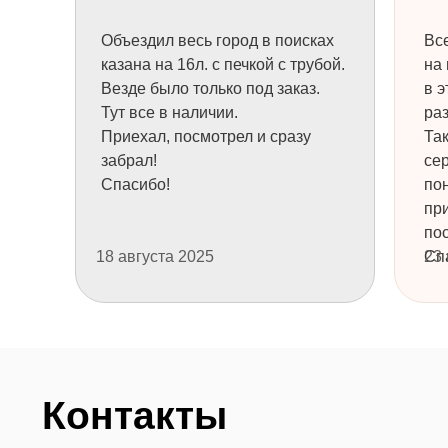
Объездил весь город в поисках
Все
+7
казана на 16л. с печкой с трубой.
на 
Везде было только под заказ.
в э
Тут все в наличии.
раз
НУЖНА КОНСУЛЬТАЦИЯ
Приехал, посмотрел и сразу
Та
забрал!
се
Спасибо!
пон
пр
пос
ТОВАРЫ
ТОВАРЫ
18 августа 2025
Сп
23
Узбекские казаны
Узбекская посуда
Печи для казанов
Шашлычные наборы
Казан + печь
Саджи и подставки
Аксессуары
Чугунная посуда
Афганские казаны
Ножи и топоры
Мангалы
Продукция Grillver
Шампуры
Решетки гриль