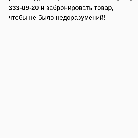
4. Вы осматриваете товар.
5. Если все устраивает, то покупаете.
Стоимость доставки по Тюмени от 350
руб.
Доставка по РФ
Заказы отправляем в любой город
России. Стоимость доставки
рассчитывается по тарифам ТК +
доставка до ТК