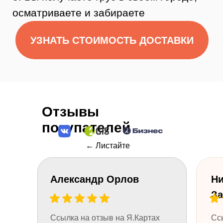
Остались
вопросы?
Нужна помощь консультанта?
Оставьте свой телефон и мы вам
перезвоним.
Или позвоните 8 (984) 333-09-20
Отзывы
покупателей
← Листайте
Александр Орлов
Ни
За
Ссылка на отзыв на Я.Картах
Сс