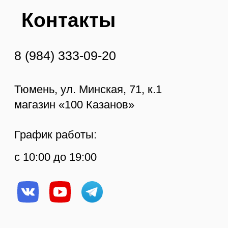
Шампуры
Решетки гриль
КОНТАКТЫ
ПОКУПАТЕЛЯМ
Тюмень, ул. Минская, д.
Оплата
71/1
Доставка
Ежедневно с 10:00 до
Отзывы
19:00
Возврат и
ИП Протасов А.В.
8 (984) 333 09 20
гарантия
ОГРН 313723233100226
О компании
Рецепты
Статьи
Политика
конфиденциальности
© Копирование
Создание сайта
материалов сайта
запрещено