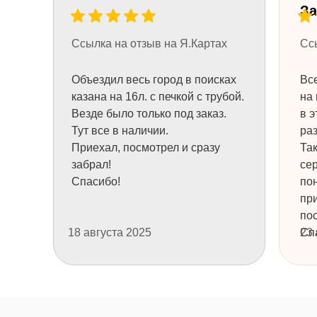
За
Ссылка на отзыв на Я.Картах
Сс
+7
Объездил весь город в поисках
Все
казана на 16л. с печкой с трубой.
на 
Везде было только под заказ.
в э
НУЖНА КОНСУЛЬТАЦИЯ
Тут все в наличии.
раз
Приехал, посмотрел и сразу
Та
забрал!
се
Спасибо!
пон
пр
ТОВАРЫ
ТОВАРЫ
пос
18 августа 2025
Сп
23
Узбекские казаны
Узбекская посуда
Печи для казанов
Шашлычные наборы
Казан + печь
Саджи и подставки
Аксессуары
Чугунная посуда
Афганские казаны
Ножи и топоры
Мангалы
Продукция Grillver