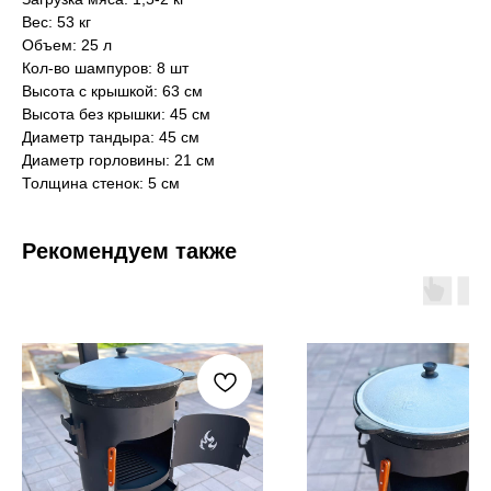
Вес: 53 кг
Объем: 25 л
Кол-во шампуров: 8 шт
Высота с крышкой: 63 см
Высота без крышки: 45 см
Диаметр тандыра: 45 см
Диаметр горловины: 21 см
Толщина стенок: 5 см
Как мы работаем,
условия доставки
Рекомендуем также
Самовывоз
Тюмень, ул. Минская, 71/1
с 10:00 до 19:00
Обычно, все товары представленные
на сайте у нас в наличии. Но, все-таки,
рекомендуем заранее позвонить
8 (984)