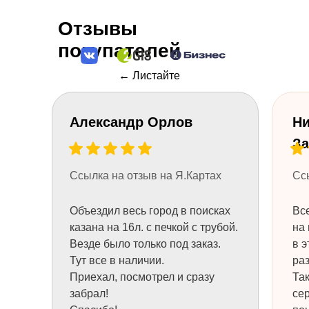
Отзывы
покупателей
← Листайте
Александр Орлов
Ни
За
+7
Ссылка на отзыв на Я.Картах
Сс
Объездил весь город в поисках
Все
НУЖНА КОНСУЛЬТАЦИЯ
казана на 16л. с печкой с трубой.
на 
Везде было только под заказ.
в э
Тут все в наличии.
раз
Приехал, посмотрел и сразу
Та
забрал!
се
ТОВАРЫ
ТОВАРЫ