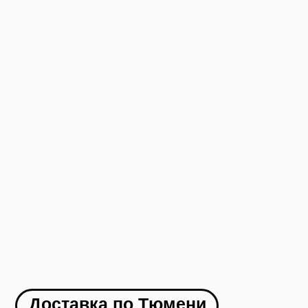
Как заказать
1. Оформляете заявку на сайте
2. Менеджер с вами связывается и
оформляет доставку в ваш город
3. Вы оплачиваете товар
4. В течение 1-2 дней мы отправляем ваш
заказ
5. Вы получаете груз в своем городе,
осматриваете и забираете
УЗНАТЬ СТОИМОСТЬ ДОСТАВКИ