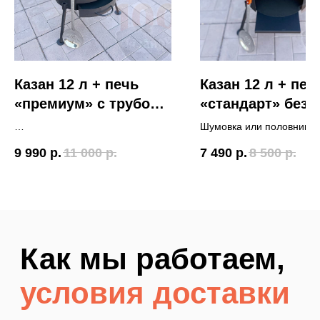
333-09-20
и забронировать товар,
чтобы не было недоразумений!
Казан 12 л + печь
Казан 12 л + печ
«премиум» с трубой,
«стандарт» без т
дверцей и
дверцы
Шумовка или половник в
поддувалом
Шумовка или половник в
подарок
9 990
р.
11 000
р.
7 490
р.
8 500
р.
подарок
Доставка по Тюмени