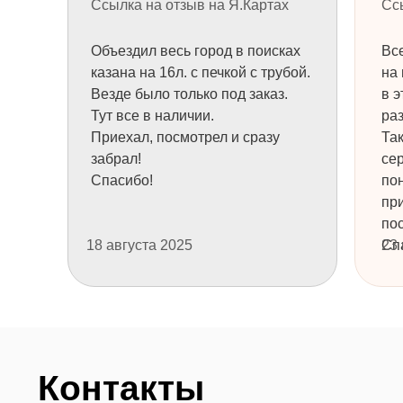
Ссылка на отзыв на Я.Картах
Сс
перезвоним.
Или позвоните 8 (984) 333-09-20
Объездил весь город в поисках
Все
казана на 16л. с печкой с трубой.
на 
Везде было только под заказ.
в э
Тут все в наличии.
раз
Приехал, посмотрел и сразу
Та
забрал!
се
Спасибо!
пон
пр
пос
18 августа 2025
Сп
23
+7
НУЖНА КОНСУЛЬТАЦИЯ