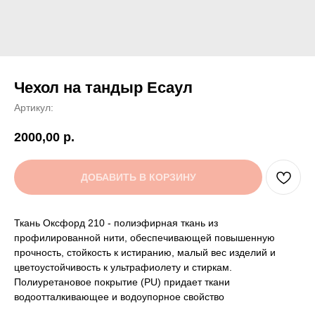
Чехол на тандыр Есаул
Артикул:
2000,00
р.
ДОБАВИТЬ В КОРЗИНУ
Как мы работаем,
условия доставки
Ткань Оксфорд 210 - полиэфирная ткань из
профилированной нити, обеспечивающей повышенную
прочность, стойкость к истиранию, малый вес изделий и
Самовывоз
цветоустойчивость к ультрафиолету и стиркам.
Полиуретановое покрытие (PU) придает ткани
Тюмень, ул. Минская, 71/1
водоотталкивающее и водоупорное свойство
с 10:00 до 19:00