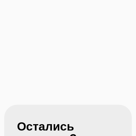
Рецепты
Статьи
Политика
конфиденциальности
© Копирование
Создание сайта
материалов сайта
запрещено