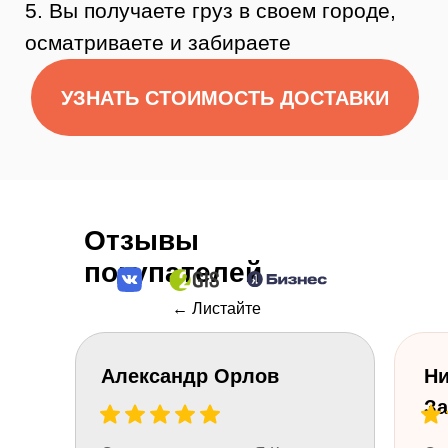
Отзывы
покупателей
← Листайте
Остались
Александр Орлов
Ни
вопросы?
За
Нужна помощь консультанта?
Оставьте свой телефон и мы вам