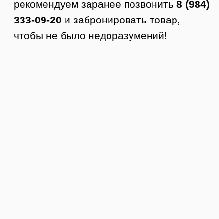
Доставка по Тюмени
Как заказать доставку
1. Оформляете заявку на сайте.
2. Менеджер с вами связывается,
подтверждает заказ и оформляет
доставку.
3. Курьер приезжает в удобное время.
4. Вы осматриваете товар.
5. Если все устраивает, то покупаете.
Стоимость доставки по Тюмени от 350
руб.
Доставка по РФ
Заказы отправляем в любой город
России. Стоимость доставки