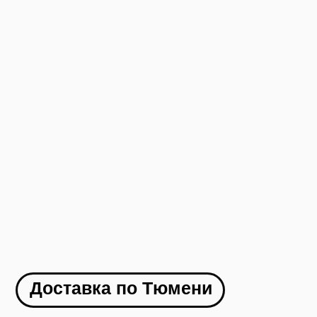
России. Стоимость доставки
рассчитывается по тарифам ТК +
доставка до ТК
Как заказать
1. Оформляете заявку на сайте
2. Менеджер с вами связывается и
оформляет доставку в ваш город
3. Вы оплачиваете товар
4. В течение 1-2 дней мы отправляем ваш