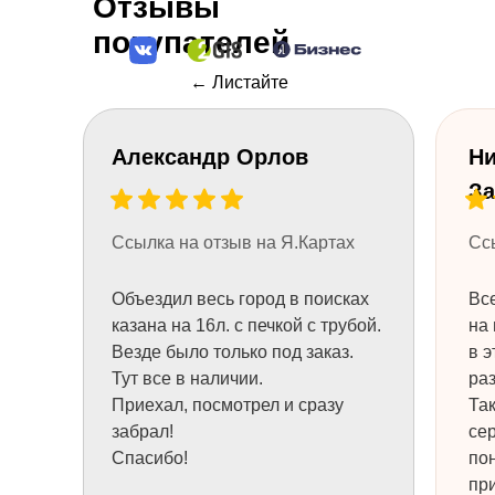
Отзывы
Оставьте свой телефон и мы вам
покупателей
перезвоним.
Или позвоните 8 (984) 333-09-20
← Листайте
Александр Орлов
Ни
За
Ссылка на отзыв на Я.Картах
Сс
Объездил весь город в поисках
Все
казана на 16л. с печкой с трубой.
на 
Везде было только под заказ.
в э
+7
Тут все в наличии.
раз
Приехал, посмотрел и сразу
Та
забрал!
се
НУЖНА КОНСУЛЬТАЦИЯ
Спасибо!
пон
пр